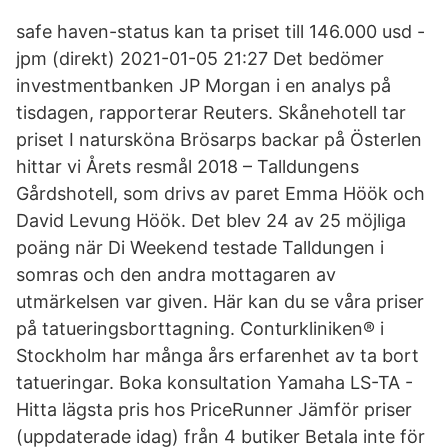
safe haven-status kan ta priset till 146.000 usd -
jpm (direkt) 2021-01-05 21:27 Det bedömer
investmentbanken JP Morgan i en analys på
tisdagen, rapporterar Reuters. Skånehotell tar
priset I natursköna Brösarps backar på Österlen
hittar vi Årets resmål 2018 – Talldungens
Gårdshotell, som drivs av paret Emma Höök och
David Levung Höök. Det blev 24 av 25 möjliga
poäng när Di Weekend testade Talldungen i
somras och den andra mottagaren av
utmärkelsen var given. Här kan du se våra priser
på tatueringsborttagning. Conturkliniken® i
Stockholm har många års erfarenhet av ta bort
tatueringar. Boka konsultation Yamaha LS-TA -
Hitta lägsta pris hos PriceRunner Jämför priser
(uppdaterade idag) från 4 butiker Betala inte för